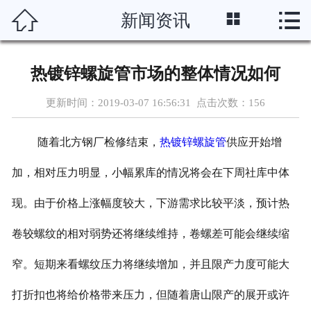




新闻资讯
首页
关于我们
热镀锌螺旋管市场的整体情况如何
产品中心
更新时间：2019-03-07 16:56:31 点击次数：
156
新闻资讯
随着北方钢厂检修结束，
热镀锌螺旋管
供应开始增
车间设备
加，相对压力明显，小幅累库的情况将会在下周社库中体
资质案例
现。由于价格上涨幅度较大，下游需求比较平淡，预计热
卷较螺纹的相对弱势还将继续维持，卷螺差可能会继续缩
联系我们
窄。短期来看螺纹压力将继续增加，并且限产力度可能大
打折扣也将给价格带来压力，但随着唐山限产的展开或许