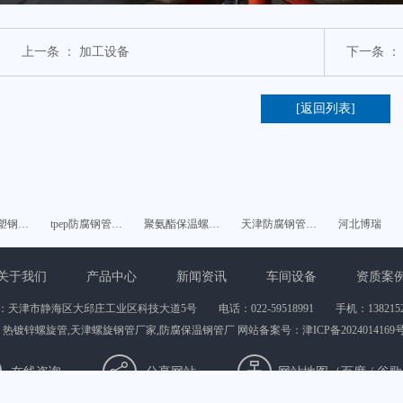
上一条 ：
加工设备
下一条 
[返回列表]
塑钢…
tpep防腐钢管…
聚氨酯保温螺…
天津防腐钢管…
河北博瑞
关于我们
产品中心
新闻资讯
车间设备
资质案
：天津市静海区大邱庄工业区科技大道5号 电话：022-59518991 手机：13821527
镀锌螺旋管,天津螺旋钢管厂家,防腐保温钢管厂 网站备案号：
津ICP备2024014169
在线咨询
分享网站
网站地图（
百度
/
谷歌