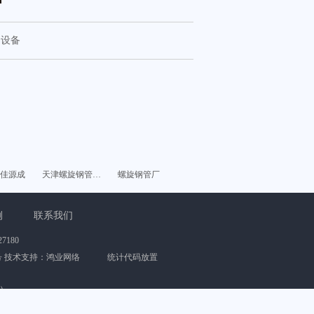
：
设备
佳源成
天津螺旋钢管…
螺旋钢管厂
例
联系我们
180
号
技术支持：鸿业网络 统计代码放置
）